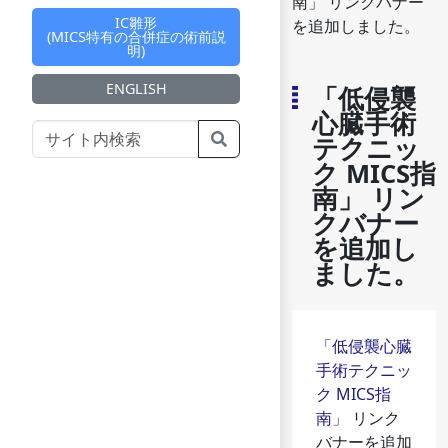
南」 リンクバナー
IC雛形
を追加しました。
(MICS特有の合併症の術前説
明)
ENGLISH
「低侵襲
心臓手術
テクニッ
ク MICS指
南」 リン
クバナー
を追加し
ました。
「
低侵襲心臓
手術テクニッ
ク MICS指
南
」 リンク
バナーを追加