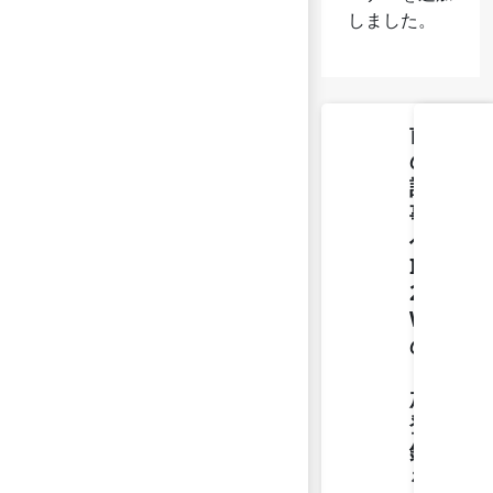
しました。
前
の
記
事
へ
ISMICS
2024
WORKS
の
【参
加
登
録】
を