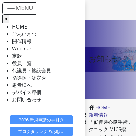
MENU
×
Skip to main content
HOME
ごあいさつ
開催情報
Webinar
定款
お知らせ
役員一覧
代議員・施設会員
指導医・認定医
患者様へ
デバイス評価
お問い合わせ
HOME
新着情報
2026 新規申請の手引き
「低侵襲心臓手術テ
クニック MICS指
プロクタリングのお願い