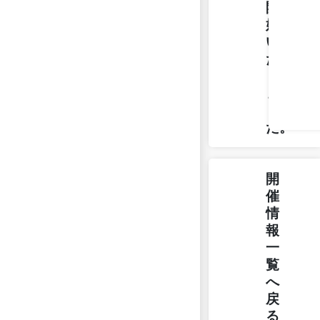
開
始
い
た
し
ま
し
た。
開
催
情
報
一
覧
へ
戻
る