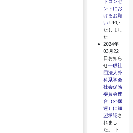
ドコンセ
ントにお
けるお願
い
UPい
たしまし
た
2024年
03月22
日
お知ら
せ
一般社
団法人外
科系学会
社会保険
委員会連
合（外保
連）に加
盟承認
さ
れまし
た。 下