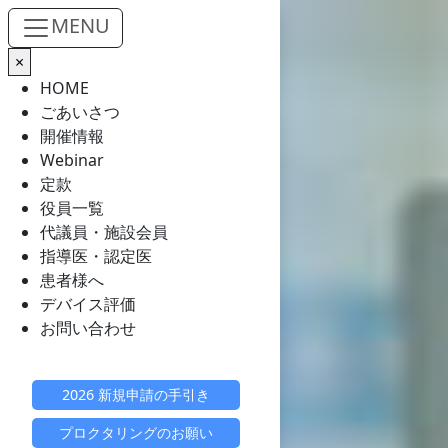
Skip to main content
MENU
×
HOME
ごあいさつ
開催情報
Webinar
定款
役員一覧
代議員・施設会員
指導医・認定医
患者様へ
デバイス評価
お問い合わせ
2026 新規申請の手引き
プロクタリングのお願い