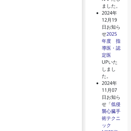
ました。
2024年
12月19
日
お知ら
せ
2025
年度 指
導医・認
定医
UPいた
しまし
た。
2024年
11月07
日
お知ら
せ
「
低侵
襲心臓手
術テクニ
ック