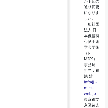
が下記の
通り変更
になりま
した。
一般社団
法人 日
本低侵襲
心臓手術
学会学術
（J-
MICS）
事務局
担当：布
施 雄
info@j-
mics-
web.jp
東京都文
京区後楽