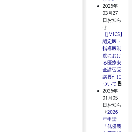
2026年
03月27
日
お知ら
せ
【JMICS】
認定医・
指導医制
度におけ
る医療安
全講習受
講要件に
ついて
2026年
01月05
日
お知ら
せ
2026
年申請
「低侵襲