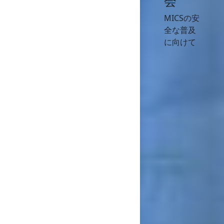
会
MICSの安
全な普及
に向けて