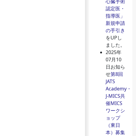
心臓手術
認定医・
指導医」
新規申請
の手引き
をUPし
ました。
2025年
07月10
日
お知ら
せ
第8回
JATS
Academy・
J-MICS共
催MICS
ワークシ
ョップ
（東日
本）募集