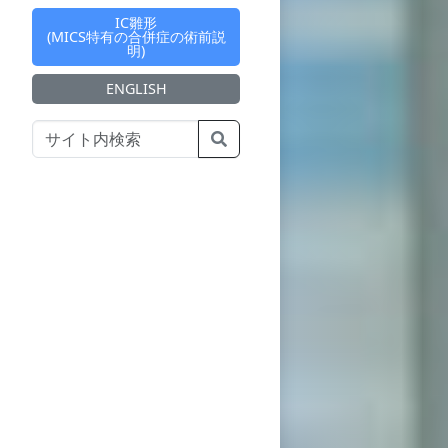
IC雛形
(MICS特有の合併症の術前説
明)
ENGLISH