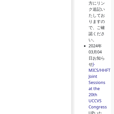
方にリン
ク追記い
たしてお
りますの
で、ご確
認くださ
い。
2024年
03月04
日
お知ら
せ
J-
MICS/HHFT
Joint
Sessions
at the
20th
UCCVS
Congress
UPいた