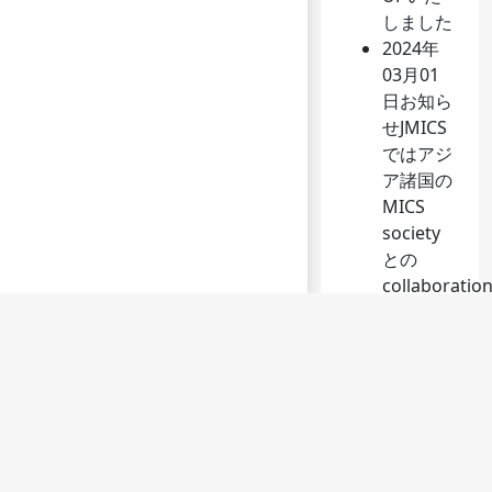
しました
2024年
03月01
日
お知ら
せ
JMICS
ではアジ
ア諸国の
MICS
society
との
collaboratio
の一環と
して、
joint
session
を予定。
一般演題
募集もし