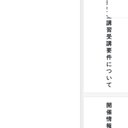
療
安
全
講
習
受
講
要
件
に
つ
い
て
開
催
情
報