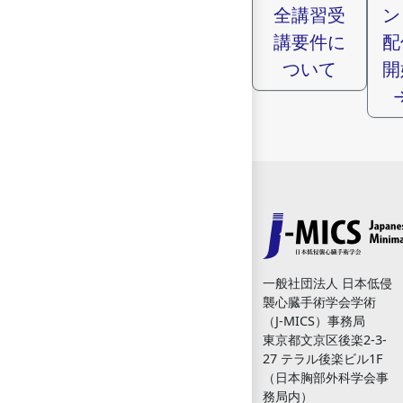
全講習受
ン
講要件に
配
ついて
開
一般社団法人 日本低侵
襲心臓手術学会学術
（J-MICS）事務局
東京都文京区後楽2-3-
27 テラル後楽ビル1F
（日本胸部外科学会事
務局内）