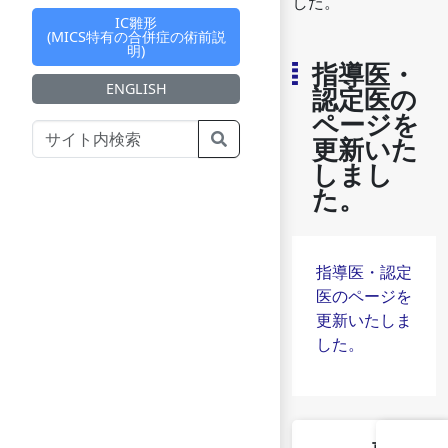
した。
IC雛形
(MICS特有の合併症の術前説
明)
指導医・
ENGLISH
認定医の
ページを
更新いた
しまし
た。
指導医・認定
医のページを
更新いたしま
した。
前