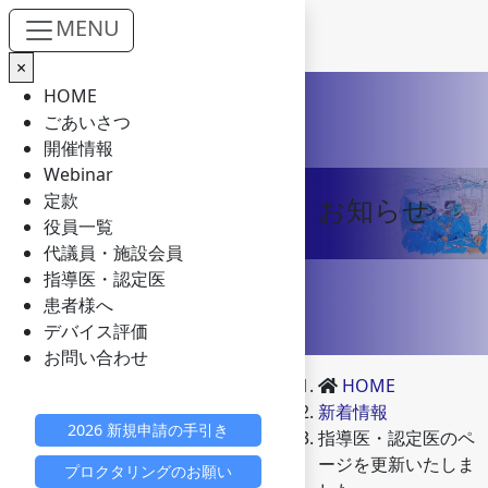
MENU
×
Skip to main content
HOME
ごあいさつ
開催情報
Webinar
定款
お知らせ
役員一覧
代議員・施設会員
指導医・認定医
患者様へ
デバイス評価
お問い合わせ
HOME
新着情報
2026 新規申請の手引き
指導医・認定医のペ
ージを更新いたしま
プロクタリングのお願い