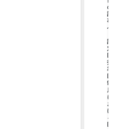
の
記
事
へ
【JMIC
認
定
医・
指
導
医
制
度
に
お
け
る
医