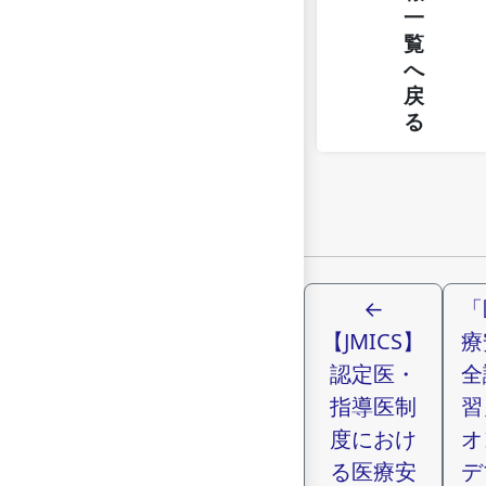
一
覧
へ
戻
る
←
「
【JMICS】
療
認定医・
全
指導医制
習
度におけ
オ
る医療安
デ