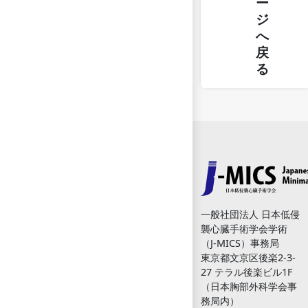
ー
ジ
へ
戻
る
一般社団法人 日本低侵
襲心臓手術学会学術
（J-MICS）事務局
東京都文京区後楽2-3-
27 テラル後楽ビル1F
（日本胸部外科学会事
務局内）