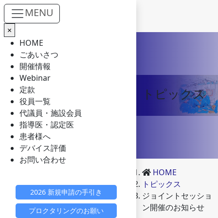
MENU
×
Skip to main content
HOME
ごあいさつ
開催情報
Webinar
定款
トピックス
役員一覧
代議員・施設会員
指導医・認定医
患者様へ
デバイス評価
お問い合わせ
HOME
トピックス
2026 新規申請の手引き
ジョイントセッショ
ン開催のお知らせ
プロクタリングのお願い