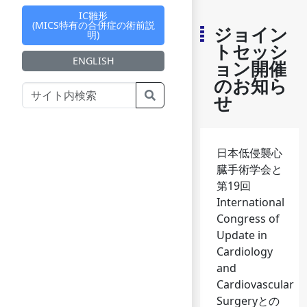
IC雛形
(MICS特有の合併症の術前説
ジョイン
明)
トセッシ
ENGLISH
ョン開催
のお知ら
せ
日本低侵襲心
臓手術学会と
第19回
International
Congress of
Update in
Cardiology
and
Cardiovascular
Surgeryとの